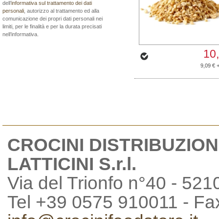
dell’
informativa sul trattamento dei dati
personali
, autorizzo al trattamento ed alla
comunicazione dei propri dati personali nei
limiti, per le finalità e per la durata precisati
nell’informativa.
10
9,09 € 
CROCINI DISTRIBUZION
LATTICINI S.r.l.
Via del Trionfo n°40 - 521
Tel +39 0575 910011 - F