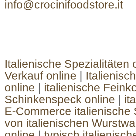
info@crocinifoodstore.it
Italienische Spezialitäten 
Verkauf online
|
Italienisc
online
|
italienische Feinko
Schinkenspeck online
|
it
E-Commerce italienische S
von italienischen Wurstw
online
|
typisch italienisc