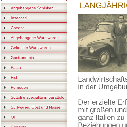
LANGJÄHRI
Abgehangene Schinken
Insaccati
Cheese
Abgehangene Wurstwaren
Gekochte Wurstwaren
Gastronomia
Pasta
Landwirtschaft
Fish
in der Umgebun
Pomodori
Sottoli e specialità in barattolo
Der erzielte E
Süßwaren, Obst und Nüsse
mit großen und 
ganz Italien z
Öl
Beziehungen unt