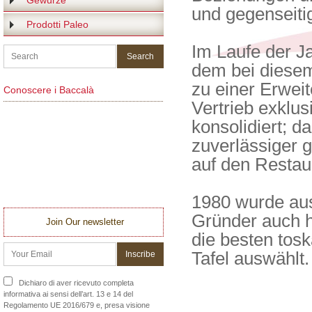
Gewürze
und gegenseiti
Prodotti Paleo
Im Laufe der J
dem bei diesem
zu einer Erwei
Conoscere i Baccalà
Vertrieb exklu
konsolidiert; 
zuverlässiger
auf den Restaur
1980 wurde aus
Gründer auch h
Join Our newsletter
die besten tosk
Tafel auswählt.
Dichiaro di aver ricevuto completa
informativa ai sensi dell’art. 13 e 14 del
Regolamento UE 2016/679 e, presa visione