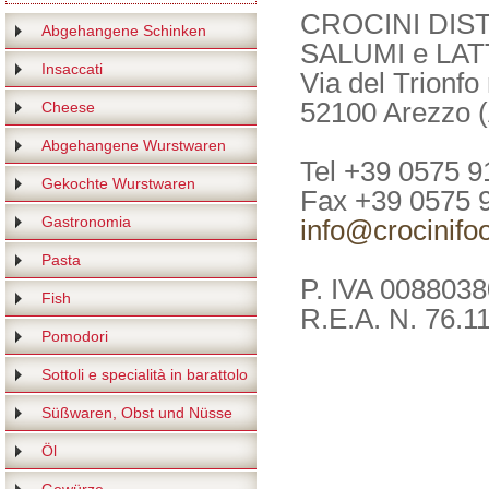
CROCINI DIS
Abgehangene Schinken
SALUMI e LATTI
Insaccati
Via del Trionfo
52100 Arezzo (A
Cheese
Abgehangene Wurstwaren
Tel +39 0575 
Gekochte Wurstwaren
Fax +39 0575 
Gastronomia
info@crocinifoo
Pasta
P. IVA 008803
Fish
R.E.A. N. 76.1
Pomodori
Sottoli e specialità in barattolo
Süßwaren, Obst und Nüsse
Öl