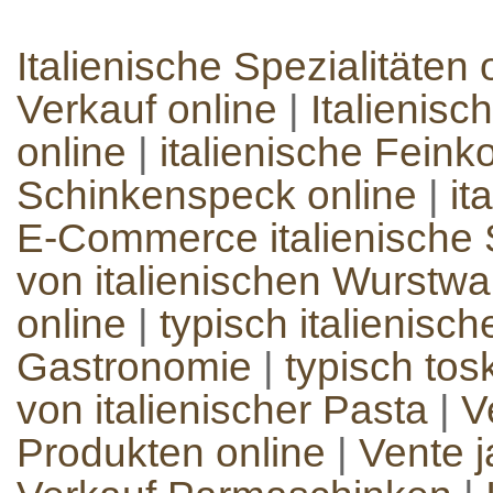
Italienische Spezialitäten 
Verkauf online
|
Italienisc
online
|
italienische Feinko
Schinkenspeck online
|
it
E-Commerce italienische S
von italienischen Wurstw
online
|
typisch italienisc
Gastronomie
|
typisch to
von italienischer Pasta
|
V
Produkten online
|
Vente 