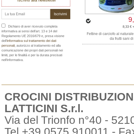
Iscriviti alla newsletter
9
Dichiaro di aver ricevuto completa
8,33 € 
informativa ai sensi dell’art. 13 e 14 del
Fettine di carciofo al naturale
Regolamento UE 2016/679 e, presa visione
da frutti sani d
dell’
informativa sul trattamento dei dati
personali
, autorizzo al trattamento ed alla
comunicazione dei propri dati personali nei
limiti, per le finalità e per la durata precisati
nell’informativa.
CROCINI DISTRIBUZION
LATTICINI S.r.l.
Via del Trionfo n°40 - 521
Tel +39 0575 910011 - F