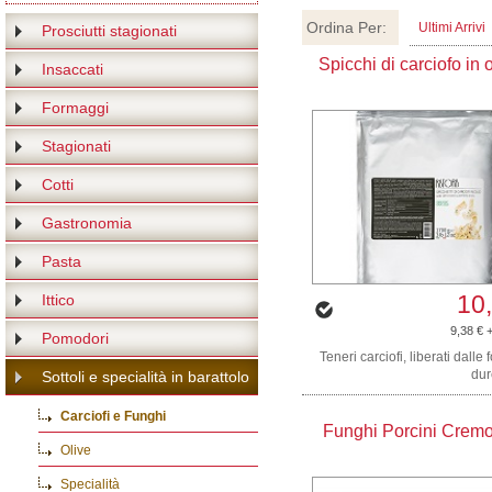
Ordina Per:
Ultimi Arrivi
Prosciutti stagionati
Spicchi di carciofo in o
Insaccati
Formaggi
Stagionati
Cotti
Gastronomia
Pasta
10
Ittico
9,38 € 
Pomodori
Teneri carciofi, liberati dalle 
dur
Sottoli e specialità in barattolo
Carciofi e Funghi
Funghi Porcini Cremo
Olive
Specialità