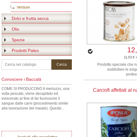
Verdure
Dolci e frutta secca
Olio
Spezie
12
Prodotti Paleo
11,53 € 
Prodotto speciale che n
soddisfare le esi
profess
Conoscere i Baccalà
COME SI PRODUCONO Il merluzzo, una
Carciofi affettati al 
volta pescato, viene decapitato ed
eviscerato al fine di far fuoriuscire il
sangue dalle carni (procedimento simile
alla lavorazione del maiale). Questo...