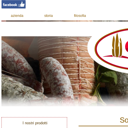
azienda
storia
filosofia
So
I nostri prodotti