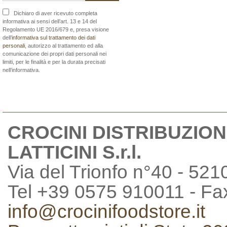
Dichiaro di aver ricevuto completa
informativa ai sensi dell’art. 13 e 14 del
Regolamento UE 2016/679 e, presa visione
dell’
informativa sul trattamento dei dati
personali
, autorizzo al trattamento ed alla
comunicazione dei propri dati personali nei
limiti, per le finalità e per la durata precisati
nell’informativa.
CROCINI DISTRIBUZION
LATTICINI S.r.l.
Via del Trionfo n°40 - 521
Tel +39 0575 910011 - F
info@crocinifoodstore.it