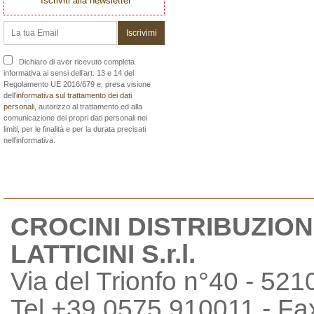
Iscriviti alla newsletter
Dichiaro di aver ricevuto completa
informativa ai sensi dell’art. 13 e 14 del
Regolamento UE 2016/679 e, presa visione
dell’
informativa sul trattamento dei dati
personali
, autorizzo al trattamento ed alla
comunicazione dei propri dati personali nei
limiti, per le finalità e per la durata precisati
nell’informativa.
CROCINI DISTRIBUZION
LATTICINI S.r.l.
Via del Trionfo n°40 - 521
Tel +39 0575 910011 - F