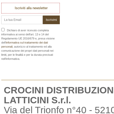
Iscriviti alla newsletter
Dichiaro di aver ricevuto completa
informativa ai sensi dell’art. 13 e 14 del
Regolamento UE 2016/679 e, presa visione
dell’
informativa sul trattamento dei dati
personali
, autorizzo al trattamento ed alla
comunicazione dei propri dati personali nei
limiti, per le finalità e per la durata precisati
nell’informativa.
CROCINI DISTRIBUZION
LATTICINI S.r.l.
Via del Trionfo n°40 - 521