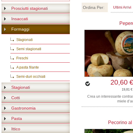
Ordina Per:
Ultimi Arrivi
Prosciutti stagionati
Insaccati
Peper
Formaggi
Stagionati
Semi stagionati
Freschi
A pasta filante
Semi-duri occhiati
20,60 
Stagionati
19,81 €
Crea un interessante contras
Cotti
miele d’ac
Gastronomia
Pasta
Pecorino al 
Ittico