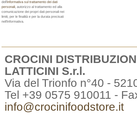
dell’
informativa sul trattamento dei dati
personali
, autorizzo al trattamento ed alla
comunicazione dei propri dati personali nei
limiti, per le finalità e per la durata precisati
nell’informativa.
CROCINI DISTRIBUZION
LATTICINI S.r.l.
Via del Trionfo n°40 - 521
Tel +39 0575 910011 - F
info@crocinifoodstore.it