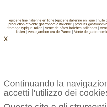
épicerie fine italienne en ligne
|
épicerie italienne en ligne
|
huile d
production et vente gastronomie italienne
|
produits gastronomiq
fromage typique italien
|
vente de pâtes fraÎches italiennes
|
vent
italien
|
Vente jambon cru de Parme
|
Vente de gastronomie
x
Continuando la navigazion
accetti l'utilizzo dei cookie
Questo sito o gli strumenti t