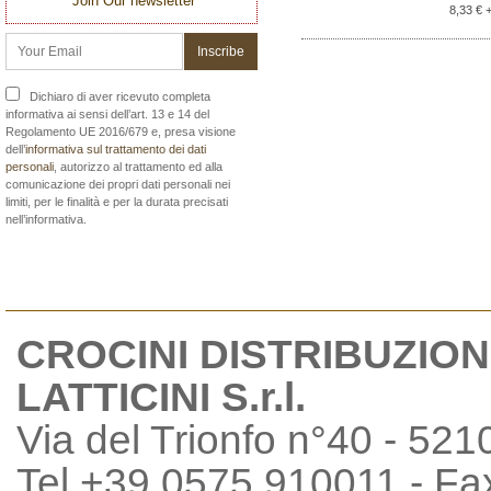
Join Our newsletter
8,33 € 
Dichiaro di aver ricevuto completa
informativa ai sensi dell’art. 13 e 14 del
Regolamento UE 2016/679 e, presa visione
dell’
informativa sul trattamento dei dati
personali
, autorizzo al trattamento ed alla
comunicazione dei propri dati personali nei
limiti, per le finalità e per la durata precisati
nell’informativa.
CROCINI DISTRIBUZION
LATTICINI S.r.l.
Via del Trionfo n°40 - 521
Tel +39 0575 910011 - F