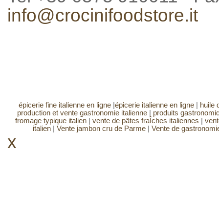
info@crocinifoodstore.it
épicerie fine italienne en ligne
|
épicerie italienne en ligne
|
huile d
production et vente gastronomie italienne
|
produits gastronomiq
fromage typique italien
|
vente de pâtes fraÎches italiennes
|
vent
italien
|
Vente jambon cru de Parme
|
Vente de gastronomie
x