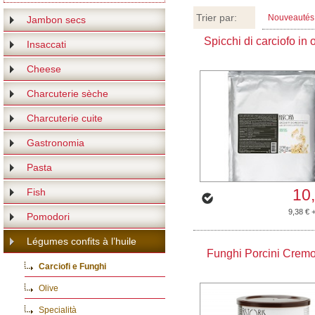
Trier par:
Nouveautés
Jambon secs
Spicchi di carciofo in o
Insaccati
Cheese
Charcuterie sèche
Charcuterie cuite
Gastronomia
Pasta
10
Fish
9,38 € 
Pomodori
Légumes confits à l’huile
Funghi Porcini Cremo
Carciofi e Funghi
Olive
Specialità