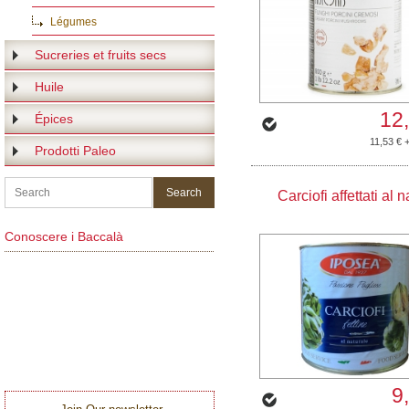
Légumes
Sucreries et fruits secs
Huile
12
Épices
11,53 € 
Prodotti Paleo
Carciofi affettati al 
Conoscere i Baccalà
9