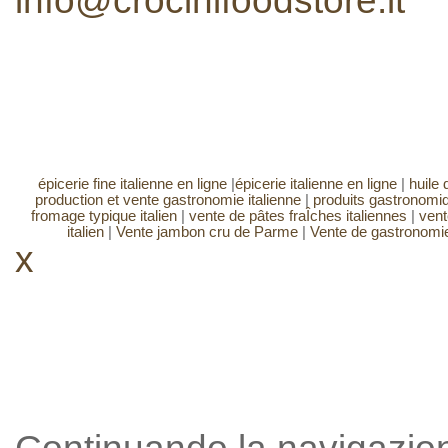
info@crocinifoodstore.it
épicerie fine italienne en ligne
|
épicerie italienne en ligne
|
huile d
production et vente gastronomie italienne
|
produits gastronomiq
fromage typique italien
|
vente de pâtes fraÎches italiennes
|
vent
italien
|
Vente jambon cru de Parme
|
Vente de gastronomie
x