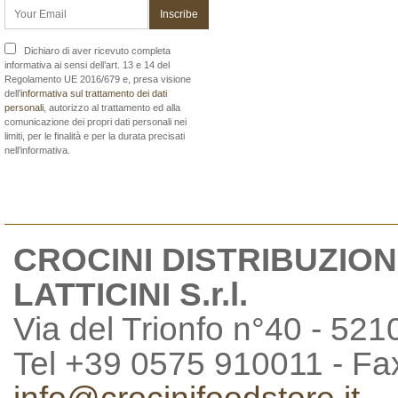
Dichiaro di aver ricevuto completa
informativa ai sensi dell’art. 13 e 14 del
Regolamento UE 2016/679 e, presa visione
dell’
informativa sul trattamento dei dati
personali
, autorizzo al trattamento ed alla
comunicazione dei propri dati personali nei
limiti, per le finalità e per la durata precisati
nell’informativa.
CROCINI DISTRIBUZION
LATTICINI S.r.l.
Via del Trionfo n°40 - 521
Tel +39 0575 910011 - F