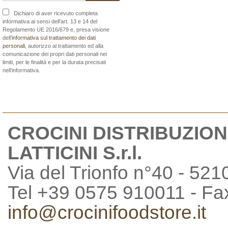
Dichiaro di aver ricevuto completa
informativa ai sensi dell’art. 13 e 14 del
Regolamento UE 2016/679 e, presa visione
dell’
informativa sul trattamento dei dati
personali
, autorizzo al trattamento ed alla
comunicazione dei propri dati personali nei
limiti, per le finalità e per la durata precisati
nell’informativa.
CROCINI DISTRIBUZION
LATTICINI S.r.l.
Via del Trionfo n°40 - 521
Tel +39 0575 910011 - F
info@crocinifoodstore.it