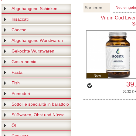
Sortieren:
Neu eingetr
Abgehangene Schinken
Rosita Real Foods
Virgin Cod Liver
Insaccati
S
Cheese
Abgehangene Wurstwaren
Gekochte Wurstwaren
Gastronomia
Pasta
New
39
Fish
36,32 € 
Pomodori
Sottoli e specialità in barattolo
Süßwaren, Obst und Nüsse
Öl