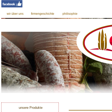
wir über uns
firmengeschichte
philisophie
0
unsere Produkte