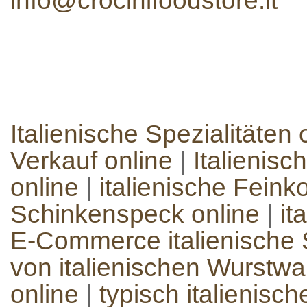
info@crocinifoodstore.it
Italienische Spezialitäten 
Verkauf online
|
Italienisc
online
|
italienische Feinko
Schinkenspeck online
|
it
E-Commerce italienische S
von italienischen Wurstw
online
|
typisch italienisc