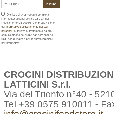
Dichiaro di aver ricevuto completa
informativa ai sensi dell’art. 13 e 14 del
Regolamento UE 2016/679 e, presa visione
dell’
informativa sul trattamento dei dati
personali
, autorizzo al trattamento ed alla
comunicazione dei propri dati personali nei
limiti, per le finalità e per la durata precisati
nell’informativa.
CROCINI DISTRIBUZION
LATTICINI S.r.l.
Via del Trionfo n°40 - 521
Tel +39 0575 910011 - F