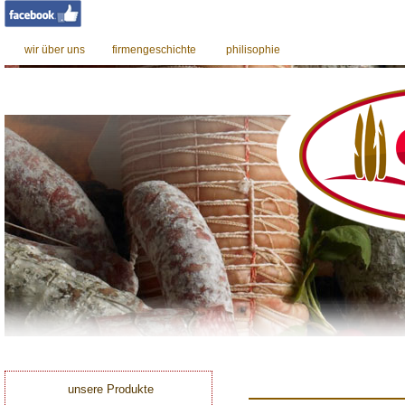
wir über uns
firmengeschichte
philisophie
0
unsere Produkte