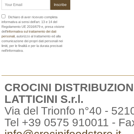
Dichiaro di aver ricevuto completa
informativa ai sensi dell’art. 13 e 14 del
Regolamento UE 2016/679 e, presa visione
dell’
informativa sul trattamento dei dati
personali
, autorizzo al trattamento ed alla
comunicazione dei propri dati personali nei
limiti, per le finalità e per la durata precisati
nell’informativa.
CROCINI DISTRIBUZION
LATTICINI S.r.l.
Via del Trionfo n°40 - 521
Tel +39 0575 910011 - F