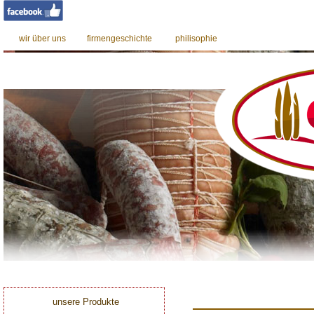
wir über uns
firmengeschichte
philisophie
0
unsere Produkte