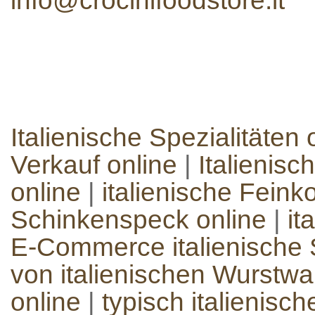
info@crocinifoodstore.it
Italienische Spezialitäten 
Verkauf online
|
Italienisc
online
|
italienische Feinko
Schinkenspeck online
|
it
E-Commerce italienische S
von italienischen Wurstw
online
|
typisch italienisc